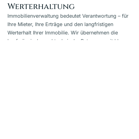
Werterhaltung
Immobilienverwaltung bedeutet Verantwortung – für
Ihre Mieter, Ihre Erträge und den langfristigen
Werterhalt Ihrer Immobilie. Wir übernehmen die
kaufmännische und technische Betreuung mit klaren
Prozessen, verlässlicher Kommunikation und
regionalem Netzwerk in ganz Ostsachsen. Sie
behalten den Überblick, ohne sich um Details
kümmern zu müssen.
Verwaltung anfragen